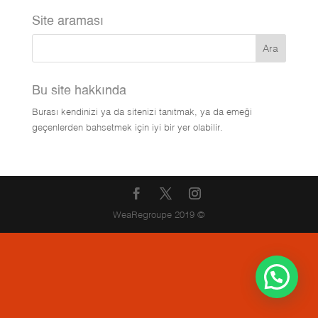
Site araması
Bu site hakkında
Burası kendinizi ya da sitenizi tanıtmak, ya da emeği
geçenlerden bahsetmek için iyi bir yer olabilir.
WeaRegroupe 2019 ©