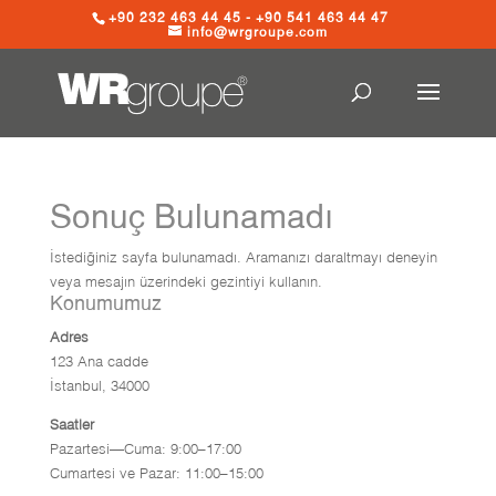
+90 232 463 44 45 - +90 541 463 44 47
info@wrgroupe.com
Sonuç Bulunamadı
İstediğiniz sayfa bulunamadı. Aramanızı daraltmayı deneyin
veya mesajın üzerindeki gezintiyi kullanın.
Konumumuz
Adres
123 Ana cadde
İstanbul, 34000
Saatler
Pazartesi—Cuma: 9:00–17:00
Cumartesi ve Pazar: 11:00–15:00