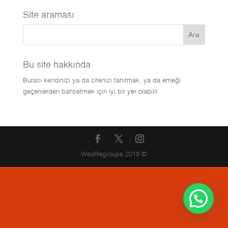
Site araması
Bu site hakkında
Burası kendinizi ya da sitenizi tanıtmak, ya da emeği
geçenlerden bahsetmek için iyi bir yer olabilir.
WeaRegroupe 2019 ©